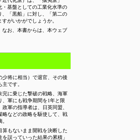
＝近代化派）は、「攘夷派」
化・基盤としての工業化水準の
り、「黒船」に対し、「第二の
ますがいかがでしょうか。
。なお、本書からは、本ウェブ
の少将に相当）で退官、その後
ち主です。
未完に乗じた撃破の戦略、海軍
り、軍にも戦争期間を1年と限
、政軍の指導者は、日英同盟、
謀略などの政略を駆使して、戦
摘。
目算もないまま開戦を決断した
性を誤っていった結果の累積」