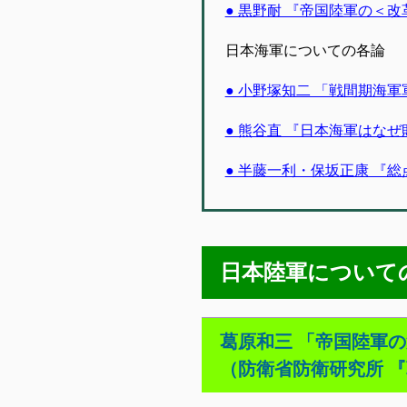
● 黒野耐 『帝国陸軍の＜
日本海軍についての各論
● 小野塚知二 「戦間期海
● 熊谷直 『日本海軍はな
● 半藤一利・保坂正康 『
日本陸軍について
葛原和三 「帝国陸軍
（防衛省防衛研究所 『戦