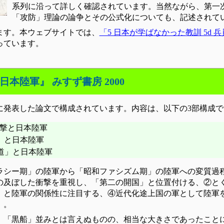
系列に沿って詳しく確認されています。当然ながら、第一
「攻防」理論の論争とその公式化についても、記述されて
ます。本ウェブサイトでは、
「5 日本が学ばなかった教訓 5d
っています。
本陸軍』 みすず書房 2000
96年に発表した論文で構成されています。内容は、以下の3部構成
衝撃と日本陸軍
」 と日本陸軍
の道」と日本陸軍
ラシー期」の陸軍から「昭和ファシズム期」の陸軍への変質過
の及ぼした衝撃を重視し、「第二の開国」と位置付ける、②と
」と陸軍の関係性に注目する、④近代化途上国の軍として陸軍
）。
、「黒船」並みとは言えぬものの、相当な大きさであったこと