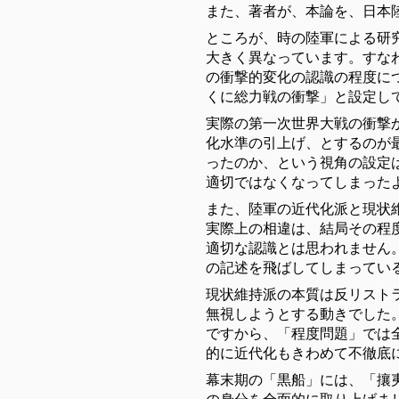
また、著者が、本論を、日本
ところが、時の陸軍による研
大きく異なっています。すな
の衝撃的変化の認識の程度に
くに総力戦の衝撃」と設定し
実際の第一次世界大戦の衝撃
化水準の引上げ、とするのが
ったのか、という視角の設定
適切ではなくなってしまった
また、陸軍の近代化派と現状
実際上の相違は、結局その程
適切な認識とは思われません
の記述を飛ばしてしまってい
現状維持派の本質は反リスト
無視しようとする動きでした
ですから、「程度問題」では
的に近代化もきわめて不徹底
幕末期の「黒船」には、「攘