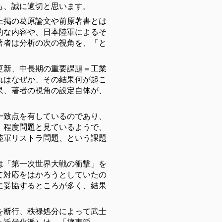
も、誠に適切と思います。
上掲の葛原論文や前原著書とは
的な内容や、日本陸軍によるそ
著者は分析の次の視角を、「と
更新、中長期の重要課題＝工業
れはなぜか、その結果何が起こ
果、著者の視角の設定自体が、
一致点を有しているのであり、
、程度問題と見ているようで、
陸軍リストラ問題、という課題
は「第一次世界大戦の衝撃」を
て対応をはかろうとしていたの
に妥協するところが多く、結果
を断行、秩禄処分によって武士