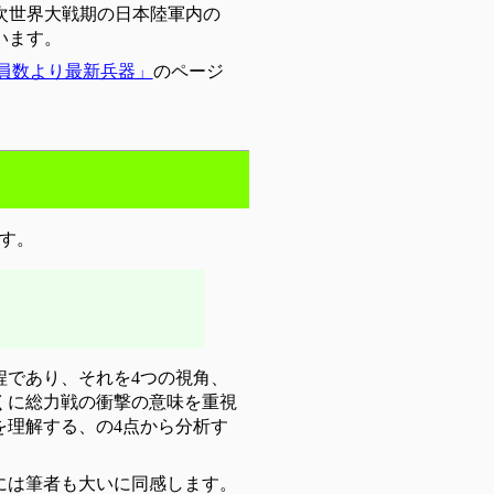
次世界大戦期の日本陸軍内の
います。
 兵員数より最新兵器」
のページ
です。
程であり、それを4つの視角、
くに総力戦の衝撃の意味を重視
を理解する、の4点から分析す
には筆者も大いに同感します。