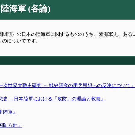
陸海軍 (各論)
戦間期）の日本の陸海軍に関するもののうち、陸海軍史、ある
ものについてです。
第一次世界大戦史研究 － 戦史研究の用兵思想への反映について
思想史 －日本陸軍における「攻防」の理論と教義』
日本陸軍』
た国防方針』