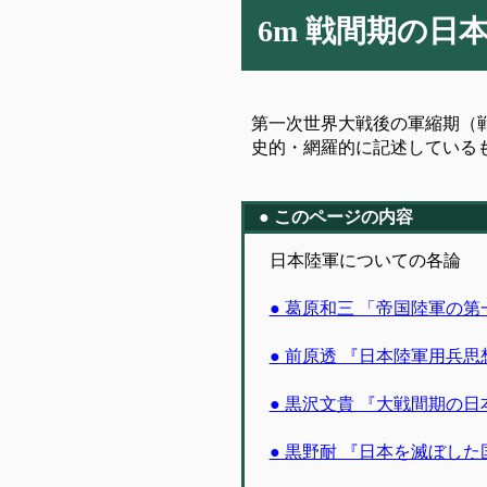
6m 戦間期の日本
第一次世界大戦後の軍縮期（
史的・網羅的に記述している
● このページの内容
日本陸軍についての各論
● 葛原和三 「帝国陸軍の
● 前原透 『日本陸軍用兵
● 黒沢文貴 『大戦間期の
● 黒野耐 『日本を滅ぼし