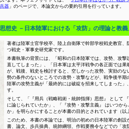
新兵器
」のページで、本論文からの要約引用を行っています。
思想史 －日本陸軍における「攻防」の理論と教義』 
著者は陸軍士官学校卒、陸上自衛隊で幹部学校戦史教官、
つ戦史・軍事史研究家です。
本書執筆の背景には、「昭和の日本陸軍では、攻勢、攻撃
直してしまった」、「日本軍は太平洋戦争の各正面では果
が、戦後、戦史を検討すると、空しかった攻勢、実効のな
勢の条件のないところでの攻勢・攻撃などが、戦争後半期
陸軍の攻勢主義が「最終的には破綻を招来してしまった」
す。
そして、「『用兵（戦略戦術・統帥指揮）思想』 として 『
に論じられていたか」、「『攻勢・攻撃主義』 はいつから
か」を明らかにすることが本書の目的とされています（以
このため、本書の本論では、明治の初めの日本陸軍の創設
書、論文、歩兵操典、統帥綱領、作戦要務令などでの「攻