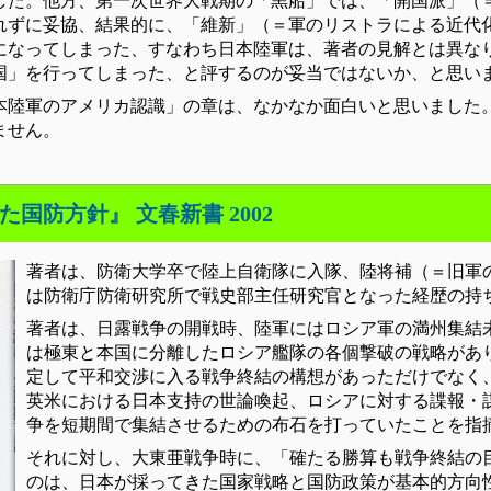
した。他方、第一次世界大戦期の「黒船」では、「開国派」（
れずに妥協、結果的に、「維新」（＝軍のリストラによる近代
になってしまった、すなわち日本陸軍は、著者の見解とは異な
国」を行ってしまった、と評するのが妥当ではないか、と思い
本陸軍のアメリカ認識」の章は、なかなか面白いと思いました
ません。
国防方針』 文春新書 2002
著者は、防衛大学卒で陸上自衛隊に入隊、陸将補（＝旧軍
は防衛庁防衛研究所で戦史部主任研究官となった経歴の持
著者は、日露戦争の開戦時、陸軍にはロシア軍の満州集結
は極東と本国に分離したロシア艦隊の各個撃破の戦略があ
定して平和交渉に入る戦争終結の構想があっただけでなく
英米における日本支持の世論喚起、ロシアに対する諜報・
争を短期間で集結させるための布石を打っていたことを指
それに対し、大東亜戦争時に、「確たる勝算も戦争終結の
のは、日本が採ってきた国家戦略と国防政策が基本的方向