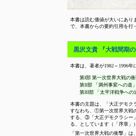
本書は読む価値が大いにあり
で、本書からの要約引用を行
黒沢文貴 『大戦間期の日
本書は、著者が1982～19
第I部 第一次世界大戦の
第II部 「満州事変への道
第III部 「太平洋戦争へ
本書の主題は、「大正デモク
すなわち、①第一次世界大戦
する、③「大正デモクラシー
る、としています（「序章」
「第一次世界大戦の衝撃」は