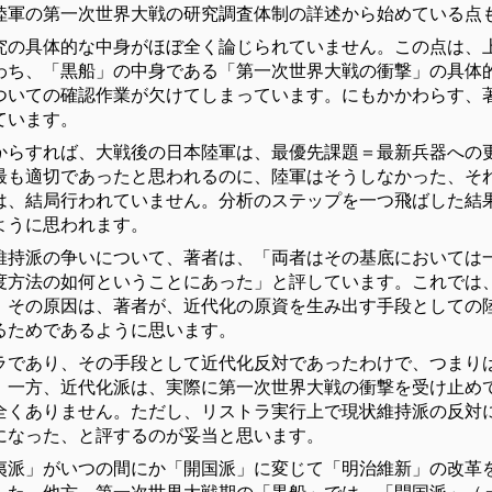
陸軍の第一次世界大戦の研究調査体制の詳述から始めている点
究の具体的な中身がほぼ全く論じられていません。この点は、
わち、「黒船」の中身である「第一次世界大戦の衝撃」の具体
ついての確認作業が欠けてしまっています。にもかかわらす、
ています。
からすれば、大戦後の日本陸軍は、最優先課題＝最新兵器への
最も適切であったと思われるのに、陸軍はそうしなかった、そ
は、結局行われていません。分析のステップを一つ飛ばした結
ように思われます。
維持派の争いについて、著者は、「両者はその基底においては
度方法の如何ということにあった」と評しています。これでは
。その原因は、著者が、近代化の原資を生み出す手段としての
るためであるように思います。
ラであり、その手段として近代化反対であったわけで、つまり
。一方、近代化派は、実際に第一次世界大戦の衝撃を受け止め
全くありません。ただし、リストラ実行上で現状維持派の反対
になった、と評するのが妥当と思います。
夷派」がいつの間にか「開国派」に変じて「明治維新」の改革