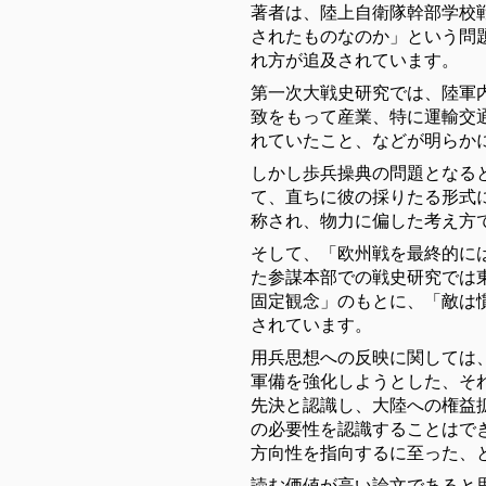
著者は、陸上自衛隊幹部学校
されたものなのか」という問
れ方が追及されています。
第一次大戦史研究では、陸軍
致をもって産業、特に運輸交
れていたこと、などが明らか
しかし歩兵操典の問題となる
て、直ちに彼の採りたる形式
称され、物力に偏した考え方
そして、「欧州戦を最終的に
た参謀本部での戦史研究では
固定観念」のもとに、「敵は
されています。
用兵思想への反映に関しては
軍備を強化しようとした、そ
先決と認識し、大陸への権益
の必要性を認識することはで
方向性を指向するに至った、
読む価値が高い論文であると