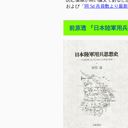
および「
同 5d 兵員数より最
前原透 『日本陸軍用兵