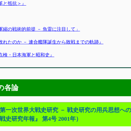
改革と抵抗＞』
軍軍縮の戦術的前提 － 魚雷に注目して」
ぜ敗れたのか － 連合艦隊誕生から敗戦までの軌跡』
総点検・日本海軍と昭和史』
の各論
の第一次世界大戦史研究 － 戦史研究の用兵思想へ
史研究年報』 第4号 2001年）