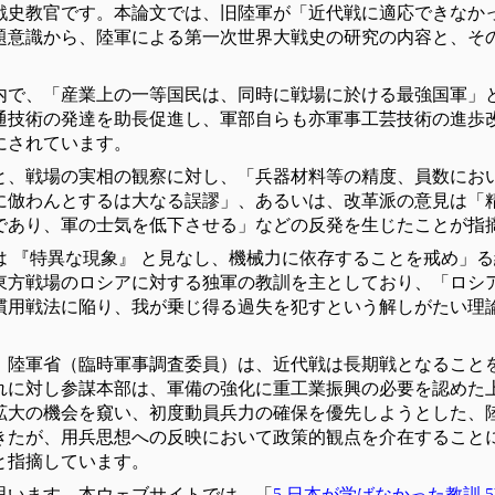
戦史教官です。本論文では、旧陸軍が「近代戦に適応できなか
題意識から、陸軍による第一次世界大戦史の研究の内容と、そ
内で、「産業上の一等国民は、同時に戦場に於ける最強国軍」
通技術の発達を助長促進し、軍部自らも亦軍事工芸技術の進歩
にされています。
と、戦場の実相の観察に対し、「兵器材料等の精度、員数にお
に倣わんとするは大なる誤謬」、あるいは、改革派の意見は「
であり、軍の士気を低下させる」などの反発を生じたことが指
は 『特異な現象』 と見なし、機械力に依存することを戒め」
東方戦場のロシアに対する独軍の教訓を主としており、「ロシ
慣用戦法に陥り、我が乗じ得る過失を犯すという解しがたい理
、陸軍省（臨時軍事調査委員）は、近代戦は長期戦となること
れに対し参謀本部は、軍備の強化に重工業振興の必要を認めた
拡大の機会を窺い、初度動員兵力の確保を優先しようとした、
きたが、用兵思想への反映において政策的観点を介在すること
と指摘しています。
思います。本ウェブサイトでは、「
5 日本が学ばなかった教訓 