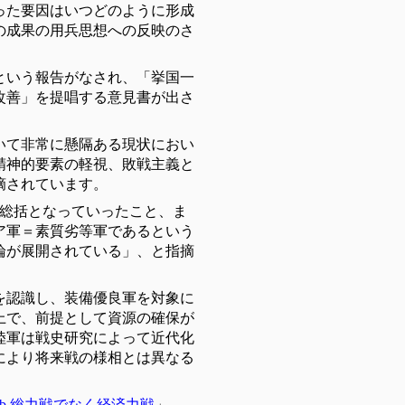
った要因はいつどのように形成
の成果の用兵思想への反映のさ
という報告がなされ、「挙国一
改善」を提唱する意見書が出さ
いて非常に懸隔ある現状におい
精神的要素の軽視、敗戦主義と
摘されています。
る総括となっていったこと、ま
ア軍＝素質劣等軍であるという
論が展開されている」、と指摘
を認識し、装備優良軍を対象に
上で、前提として資源の確保が
陸軍は戦史研究によって近代化
により将来戦の様相とは異なる
5b 総力戦でなく経済力戦
」、