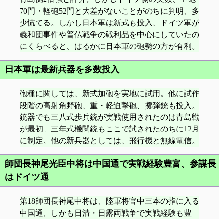
70門・軽砲52門と大差がないことがのちに判明、多
少慌てる。しかし日本軍は新式も投入、ドイツ軍が
義和団事件や普仏戦争の戦利品を中心にしていたの
にくらべると、はるかに日本軍の砲勢の方が有利。
日本軍は最新兵器を多数投入
砲種に関しては、新式加砲を実地に試用。他に試作
段階の高射角野砲、重・軽迫撃砲、擲弾銃も投入。
銃器でも三八式歩兵銃が実戦使用されたのは青島戦
が最初。三年式機関銃もここで試されたのちに12月
に制定。他の新兵器としては、飛行機と無線電信。
師団長神尾光臣中将は中国通で実戦経験豊富、参謀長
はドイツ通
第18師団長神尾中将は、陸軍将官中三本の指に入る
中国通、しかも日清・日露両戦争で実戦経験も豊