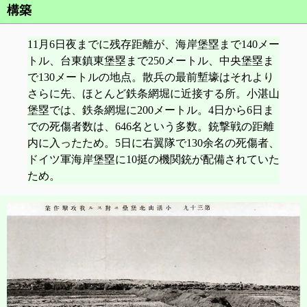
構築
11月6日夜までに残存距離が、海岸堡塁まで140メー
トル、台東鎮東堡塁まで250メートル、中央堡塁ま
で130メートルの地点。散兵の最前塹壕はそれより
さらに先、ほとんど鉄条網堀に近接する所。小湛山
堡塁では、鉄条網堀に200メートル。4日から6日ま
での死傷者数は、646名という多数。銃撃戦の距離
内に入ったため。5日に右翼隊で130余名の死傷者、
ドイツ軍海岸堡塁に10挺の機関銃が配備されていた
ため。