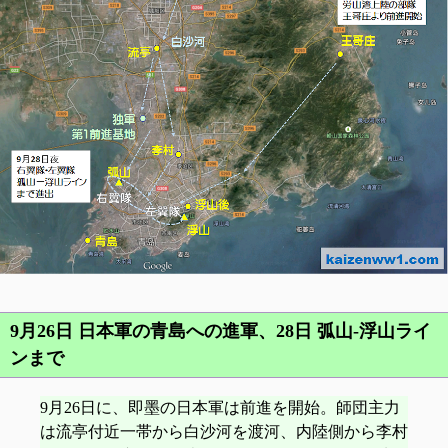
9月26日 日本軍の青島への進軍、28日 弧山‐浮山ライ
ンまで
9月26日に、即墨の日本軍は前進を開始。師団主力
は流亭付近一帯から白沙河を渡河、内陸側から李村