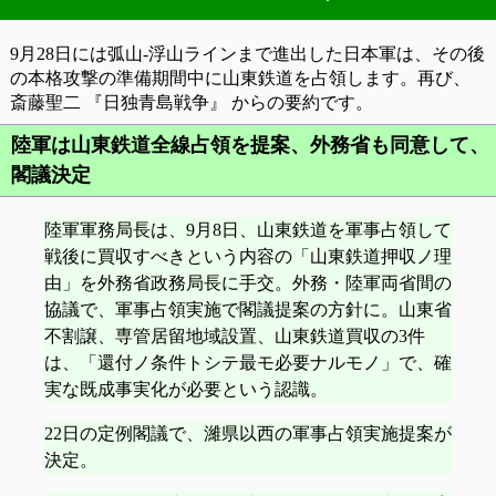
9月28日には弧山‐浮山ラインまで進出した日本軍は、その後
の本格攻撃の準備期間中に山東鉄道を占領します。再び、
斎藤聖二 『日独青島戦争』 からの要約です。
陸軍は山東鉄道全線占領を提案、外務省も同意して、
閣議決定
陸軍軍務局長は、9月8日、山東鉄道を軍事占領して
戦後に買収すべきという内容の「山東鉄道押収ノ理
由」を外務省政務局長に手交。外務・陸軍両省間の
協議で、軍事占領実施で閣議提案の方針に。山東省
不割譲、専管居留地域設置、山東鉄道買収の3件
は、「還付ノ条件トシテ最モ必要ナルモノ」で、確
実な既成事実化が必要という認識。
22日の定例閣議で、濰県以西の軍事占領実施提案が
決定。