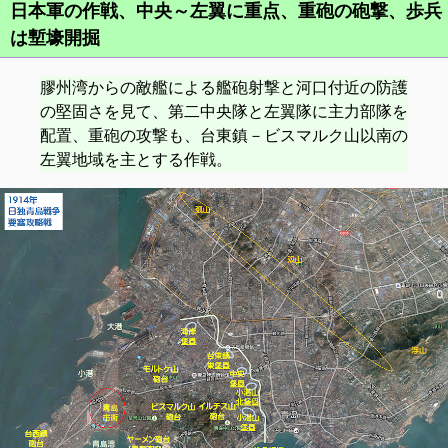
日本軍の作戦、中央～左翼に重点、重砲の砲撃、歩兵
は塹壕開掘
膠州湾からの敵艦による艦砲射撃と河口付近の防護
の堅固さを見て、第二中央隊と左翼隊に主力部隊を
配置、重砲の攻撃も、台東鎮－ビスマルク山以南の
左翼地域を主とする作戦。