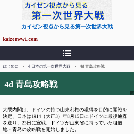
カイゼン視点から見る第
カイゼン視点から見る第一次世界大戦
一次世界大戦
kaizenww1.com
はじめに
›
4 日本の第一次世界大戦
›
4d 青島攻略戦
4d 青島攻略戦
大隈内閣は、ドイツの持つ山東利権の獲得を目的に開戦を
決定、日本は1914（大正3）年8月15日にドイツに最後通牒
を送り、23日に宣戦、ドイツが山東省に持っていた租借
地・青島の攻略戦を開始しました。