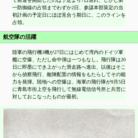
て前進を開始したのは予定より7日遅れ、しかし第
一防御線の占領までわずか2日、参謀本部策定の当
初計画の予定日にほぼ見合う期日に、このラインを
占領。
航空隊の活躍
陸軍の飛行機3機が27日にはじめて湾内のドイツ軍
艦に空爆、ただし命中弾は一つもなし。飛行隊は20
日に即墨にでき上がった滑走路へ進出、以後はそこ
から偵察飛行、敵陣配置の情報をもたらしてその能
力を発揮。陸地への空爆は、海軍の飛行隊が9月5日
に青島市街上空を飛行して無線電信信号所と兵営に
対しておこなったものが最初。