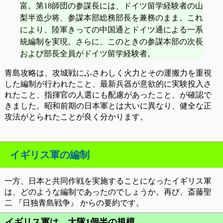
富。第18師団の参謀長には、ドイツ留学経験者の山
梨半造少将、参謀本部総務部長を兼務のまま。これ
により、陸軍きっての中国通とドイツ通による一系
統編制を実現。さらに、このときの参謀本部の次長
および部長全員がドイツ留学経験者。
青島攻略は、攻城戦にふさわしく火力とその運搬力を重視
した編制が行われたこと、最新兵器が意欲的に実験投入さ
れたこと、指揮官の人選にも配慮があったこと、が確認で
きました。昭和前期の日本軍とは大いに異なり、健全な正
攻法がとられたことが良く分かります。
イギリス軍の編制
一方、日本と共同作戦を実施することになったイギリス軍
は、どのような編制であったのでしょうか。再び、斎藤聖
二 『日独青島戦争』 からの要約です。
イギリス軍は、大隊1個半の規模