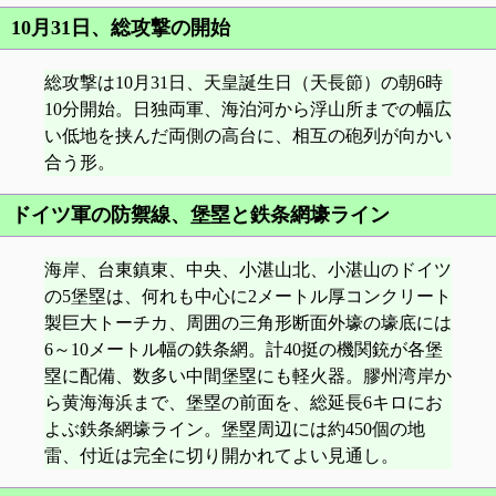
10月31日、総攻撃の開始
総攻撃は10月31日、天皇誕生日（天長節）の朝6時
10分開始。日独両軍、海泊河から浮山所までの幅広
い低地を挟んだ両側の高台に、相互の砲列が向かい
合う形。
ドイツ軍の防禦線、堡塁と鉄条網壕ライン
海岸、台東鎮東、中央、小湛山北、小湛山のドイツ
の5堡塁は、何れも中心に2メートル厚コンクリート
製巨大トーチカ、周囲の三角形断面外壕の壕底には
6～10メートル幅の鉄条網。計40挺の機関銃が各堡
塁に配備、数多い中間堡塁にも軽火器。膠州湾岸か
ら黄海海浜まで、堡塁の前面を、総延長6キロにお
よぶ鉄条網壕ライン。堡塁周辺には約450個の地
雷、付近は完全に切り開かれてよい見通し。