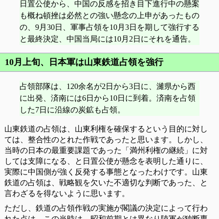
日置公使から、中国の反感を招き目下進行中の懸案
も概ね頓挫は必然との強い懸念の上申があったもの
の、9月30日、軍事占領を10月3日を期して強行する
と最終決定、中国当局には10月2日にそれを通告。
10月上旬、日本軍は山東鉄道占領を強行
占領部隊は、120余名が2日から3日に、濰県から西
に出発、済南には6日から10日に到着。済南を占領
した7日に沿線の炭鉱も占領。
山東鉄道の占領は、山東利権を確保するという目的に対し
ては、整合性のとれた作戦であったと思います。しかし、
当時の日本の最重要課題であった「満州利権の継続」に対
しては支障になる、と日置公使が懸念を表明した通りに、
実際に中国側が強く反発する事態となったわけです。山東
鉄道の占領は、戦略観を欠いた不適切な判断であった、と
言わざるを得ないように思います。
ただし、鉄道の占領作戦の実施が閣議の決定によって行わ
れた点は、この当時は、昭和前期とは異なり陸軍が独断専