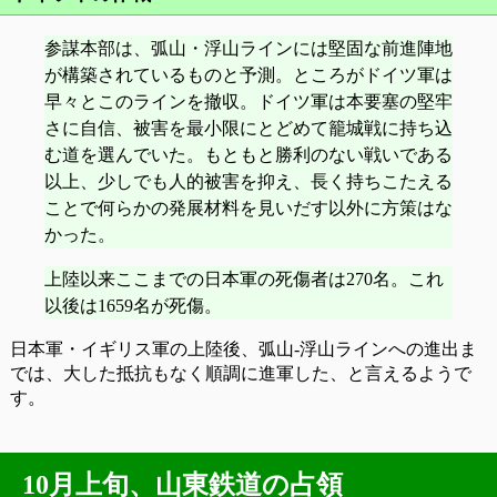
参謀本部は、弧山・浮山ラインには堅固な前進陣地
が構築されているものと予測。ところがドイツ軍は
早々とこのラインを撤収。ドイツ軍は本要塞の堅牢
さに自信、被害を最小限にとどめて籠城戦に持ち込
む道を選んでいた。もともと勝利のない戦いである
以上、少しでも人的被害を抑え、長く持ちこたえる
ことで何らかの発展材料を見いだす以外に方策はな
かった。
上陸以来ここまでの日本軍の死傷者は270名。これ
以後は1659名が死傷。
日本軍・イギリス軍の上陸後、弧山‐浮山ラインへの進出ま
では、大した抵抗もなく順調に進軍した、と言えるようで
す。
10月上旬、山東鉄道の占領