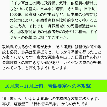
ドイツ軍はこの間に飛行機、気球、偵察員の情報に
もとづいて盛んに日本軍に砲撃。その量は1日平均
1500発。偵察機への空中戦など、日本軍の偵察封じ
の努力により、有効着弾数を比較的少なく抑えるこ
とに成功。それでも、野戦築城中の死傷者数は414
名、総攻撃開始後の死傷者数の3分の1に相当。ドイ
ツからの砲撃には相当てこずった。
攻城戦であるから重砲が必要、その運搬には軽便鉄道の敷
設も必要、歩兵は塹壕掘りと、しっかり準備を行ったこと
が良くわかります。膨大な死傷者を出した日露戦争の旅順
要塞攻略への前向きな反省があり、カイゼンの成果が発揮
されている、と言えるように思います。
10月末～11月上旬、青島要塞への本攻撃
10月末から、いよいよ青島への本格的な攻撃に移ります。
再び、斎藤聖二 『日独青島戦争』 からの要約です。