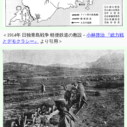
＜1914年 日独青島戦争 軽便鉄道の敷設－
小林啓治 『総力戦
とデモクラシー』
より引用＞