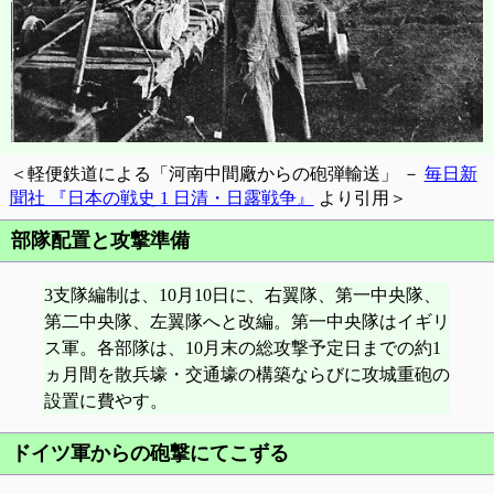
＜軽便鉄道による「河南中間廠からの砲弾輸送」 －
毎日新
聞社 『日本の戦史 1 日清・日露戦争』
より引用＞
部隊配置と攻撃準備
3支隊編制は、10月10日に、右翼隊、第一中央隊、
第二中央隊、左翼隊へと改編。第一中央隊はイギリ
ス軍。各部隊は、10月末の総攻撃予定日までの約1
ヵ月間を散兵壕・交通壕の構築ならびに攻城重砲の
設置に費やす。
ドイツ軍からの砲撃にてこずる