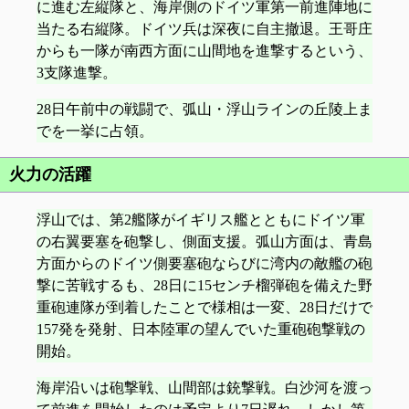
に進む左縦隊と、海岸側のドイツ軍第一前進陣地に
当たる右縦隊。ドイツ兵は深夜に自主撤退。王哥庄
からも一隊が南西方面に山間地を進撃するという、
3支隊進撃。
28日午前中の戦闘で、弧山・浮山ラインの丘陵上ま
でを一挙に占領。
火力の活躍
浮山では、第2艦隊がイギリス艦とともにドイツ軍
の右翼要塞を砲撃し、側面支援。弧山方面は、青島
方面からのドイツ側要塞砲ならびに湾内の敵艦の砲
撃に苦戦するも、28日に15センチ榴弾砲を備えた野
重砲連隊が到着したことで様相は一変、28日だけで
157発を発射、日本陸軍の望んでいた重砲砲撃戦の
開始。
海岸沿いは砲撃戦、山間部は銃撃戦。白沙河を渡っ