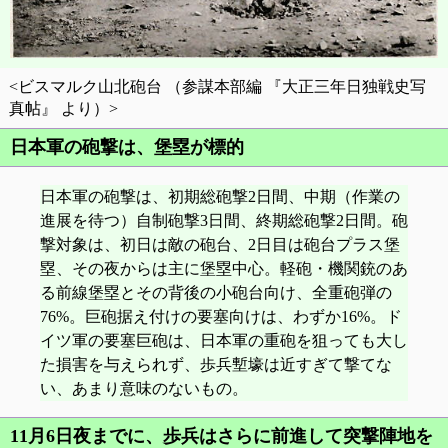
<ビスマルク山北砲台 （参謀本部編 『大正三年日独戦史写
真帖』 より）>
日本軍の砲撃は、堡塁が標的
日本軍の砲撃は、初期総砲撃2日間、中期（作業の
進展を待つ）自制砲撃3日間、終期総砲撃2日間。砲
撃対象は、初日は敵の砲台、2日目は砲台プラス堡
塁、その夜からは主に堡塁中心。軽砲・機関銃のあ
る前線堡塁とその背後の小砲台向け、全重砲弾の
76%。巨砲据え付けの要塞向けは、わずか16%。ド
イツ軍の要塞巨砲は、日本軍の重砲を狙っても大し
た損害を与えられず、歩兵塹壕は近すぎて撃てな
い、あまり意味のないもの。
11月6日夜までに、歩兵はさらに前進して突撃陣地を