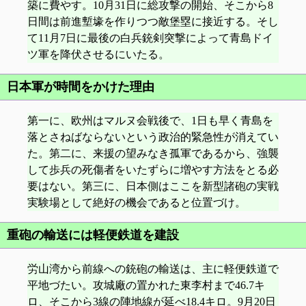
築に費やす。10月31日に総攻撃の開始、そこから8
日間は前進塹壕を作りつつ敵堡塁に接近する。そし
て11月7日に最後の白兵銃剣突撃によって青島ドイ
ツ軍を降伏させるにいたる。
日本軍が時間をかけた理由
第一に、欧州はマルヌ会戦後で、1日も早く青島を
落とさねばならないという政治的緊急性が消えてい
た。第二に、来援の望みなき孤軍であるから、強襲
して歩兵の死傷者をいたずらに増やす方法をとる必
要はない。第三に、日本側はここを新型諸砲の実戦
実験場として絶好の機会であると位置づけ。
重砲の輸送には軽便鉄道を建設
労山湾から前線への銃砲の輸送は、主に軽便鉄道で
平地づたい。攻城廠の置かれた東李村まで46.7キ
ロ、そこから3線の陣地線が延べ18.4キロ。9月20日