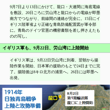
9月7日より13日にかけて、龍口・大連間に海底電線
を敷設、20日ごろに労山湾と龍口からの電線が即墨
南方でつながり、前線間の連絡が完全に。15日にイ
ギリス陸軍省より正確な青島防備配置図が軍令部
に。青島のドイツ官憲の機密書類を差し押さえたも
のの写し。
イギリス軍も、9月22日、労山湾に上陸開始
イギリス軍は、9月22日労山湾に到着、翌朝から揚
陸作業を開始、日本軍の援助のもとで24日までに完
了。揚陸後は8キロ北方の浦里へ。26日には即墨へ
出発。