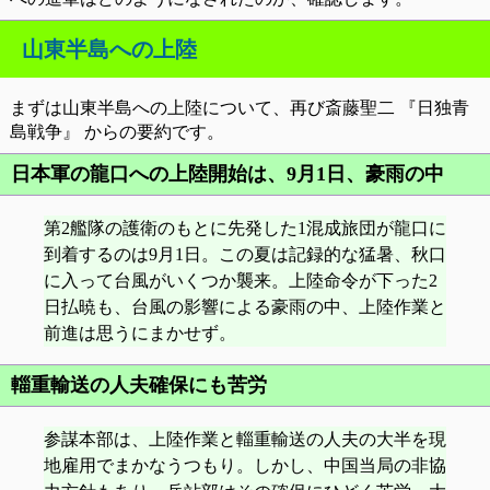
山東半島への上陸
まずは山東半島への上陸について、再び斎藤聖二 『日独青
島戦争』 からの要約です。
日本軍の龍口への上陸開始は、9月1日、豪雨の中
第2艦隊の護衛のもとに先発した1混成旅団が龍口に
到着するのは9月1日。この夏は記録的な猛暑、秋口
に入って台風がいくつか襲来。上陸命令が下った2
日払暁も、台風の影響による豪雨の中、上陸作業と
前進は思うにまかせず。
輜重輸送の人夫確保にも苦労
参謀本部は、上陸作業と輜重輸送の人夫の大半を現
地雇用でまかなうつもり。しかし、中国当局の非協