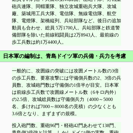
砲兵連隊、同輜重隊、独立攻城重砲兵大隊、攻城
廠、築城用工兵大隊、電信隊、無線電信隊、航空
隊、電燈隊、架橋縦列、兵站部隊など。後日の追加
動員も合わせ、総員 5万1700人。兵站部隊と鉄道警
備部隊を除いた前線戦闘員は2万8943人、最前線の
歩工兵数は約1万4400人。
日本軍の編制は、青島ドイツ軍の兵備・兵力を考慮
一般的に、攻囲線の突破には攻囲メートル数の3倍
の歩工兵数、要塞攻撃には守備側兵数の2、3倍の兵
員数、攻城砲門数は守備側の1倍半が目安。日本軍
は前線歩工兵数で攻囲線メートル数（6キロ内外）
の2.5倍、攻城総員数は守備側兵力（4000～5000
名、多ければ7000～8000名の見積）の少なくとも
3.6倍となり、まずまずの規模。
投入砲門数、重砲96門・軽砲42門あわせて138門、
青島側2倍強と計算。しかしドイツ側の実数、重砲