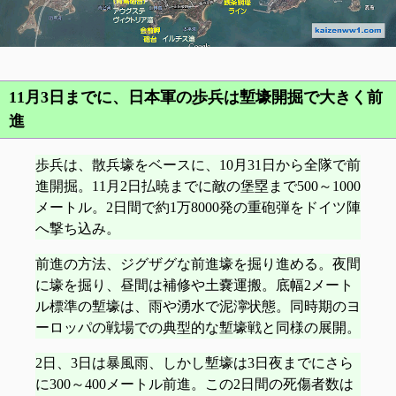
11月3日までに、日本軍の歩兵は塹壕開掘で大きく前
進
歩兵は、散兵壕をベースに、10月31日から全隊で前
進開掘。11月2日払暁までに敵の堡塁まで500～1000
メートル。2日間で約1万8000発の重砲弾をドイツ陣
へ撃ち込み。
前進の方法、ジグザグな前進壕を掘り進める。夜間
に壕を掘り、昼間は補修や土嚢運搬。底幅2メート
ル標準の塹壕は、雨や湧水で泥濘状態。同時期のヨ
ーロッパの戦場での典型的な塹壕戦と同様の展開。
2日、3日は暴風雨、しかし塹壕は3日夜までにさら
に300～400メートル前進。この2日間の死傷者数は