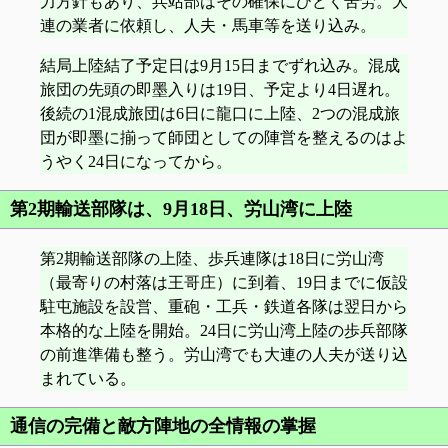
力方針もあり、兵站部はその確保にひどく苦労。大
連の業者に依頼し、人夫・馬車等を送り込み。
結局上陸結了予定日は9月15日までずれ込み。混成
旅団の先頭の即墨入りは19日、予定より4日遅れ。
後続の1混成旅団は6日に龍口に上陸、2つの混成旅
団が即墨に揃って師団としての陣営を整えるのはよ
うやく24日になってから。
第2期輸送部隊は、9月18日、労山湾に上陸
第2期輸送部隊の上陸、歩兵連隊は18日に労山湾
（最寄りの村落は王哥庄）に到着、19日までに仮設
駐屯施設を設営、重砲・工兵・鉄道各隊は翌日から
本格的な上陸を開始。24日に労山湾上陸の歩兵部隊
の前進準備も整う。労山湾でも大連の人夫が送り込
まれている。
通信の完備と敵方陣地の全情報の掌握