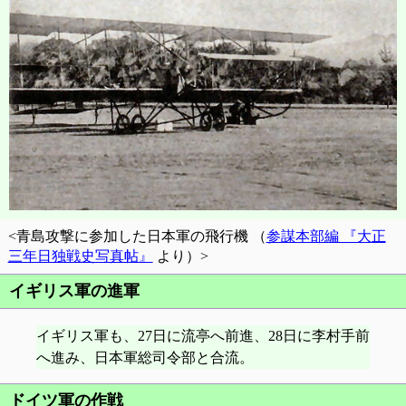
<青島攻撃に参加した日本軍の飛行機 （
参謀本部編 『大正
三年日独戦史写真帖』
より）>
イギリス軍の進軍
イギリス軍も、27日に流亭へ前進、28日に李村手前
へ進み、日本軍総司令部と合流。
ドイツ軍の作戦