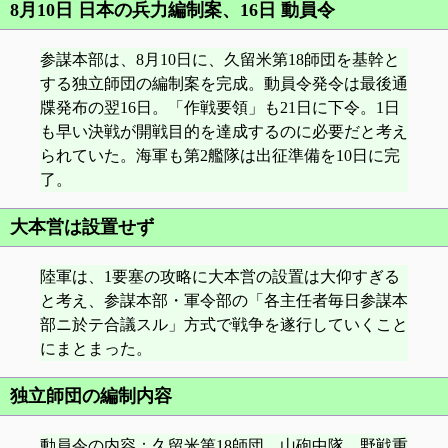
8月10日 日本の兵力編制案、16日 動員令
参謀本部は、8月10日に、久留米第18師団を基幹と
する独立師団の編制案を完成。動員令発令は最後通
牒発布の翌16日。「作戦要領」も21日に下令。1日
も早い決戦が開戦目的を達成するのに必要だと考え
られていた。海軍も第2艦隊は出征準備を10日に完
了。
大本営は設置せず
陸軍は、1要塞の攻略に大本営の設置は大仰すぎる
と考え、参謀本部・軍令部の「各主任者毎日参謀本
部ニ於テ合議スル」方式で戦争を遂行していくこと
にまとまった。
独立師団の編制内容
動員令の内容：久留米第18師団、山砲中隊、野戦重