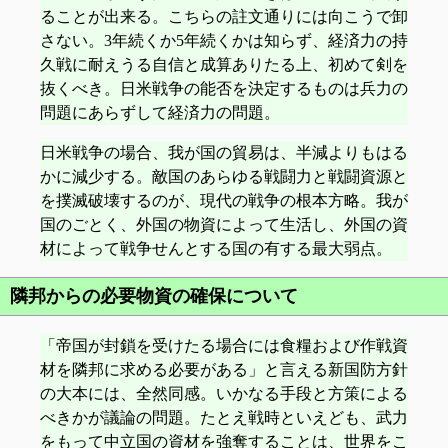
ることが出来る。こちらの註文通りには向こうで卸
さない。3年続くか5年続くかは知らず、経済力の持
久戦に耐えうる自信と成算ありたる上、初めて剣を
抜くべき。日米戦争の能否を決定するものは兵力の
問題にあらずして経済力の問題。
日米戦争の場合、我が国の貿易は、半減よりもはる
かに減少する。敵国のあらゆる戦闘力と戦闘資源と
を撲滅破壊するのが、現代の戦争の根本方略。我が
国のごとく、外国の物資によって生活し、外国の資
材によって戦争せんとする国の有する最大弱点。
隣邦からの必要物資の確保について
「帝国が封鎖を受けたる場合には食糧および作戦資
材を隣邦に求める必要がある」と言える新国防方針
の大本には、全然同感。いかなる手段と方策による
べきかが議論の問題。たとえ戦時といえども、武力
をもって中立国の資材を強奪することは、世界をこ