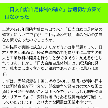
「日支自給自足体制の確立」は適切な方策で
はなかった
上述の1918年国防方針にも出て来た「日支自給自足体制の
確立」についてですが、これは経済封鎖回避のための妥当
な方策であったのでしょうか。
日中協調が実際に成立しえたかどうかは別問題として、日
本と中国が組めば、経済先進国の力を借りずに工業力の拡
大と工業原料の開発を行うことができそうに見えるかもし
れません。しかし「日支自給自足体制」は、経済的に見
て、現実には成り立たない路線であったように思われま
す。
まずは、天然資源を中国に求めるのに、経済力が弱い日本
では開発資金が不十分で、開発競争で経済力の大きな国に
負ける可能性が高いことは明らかでした。もしも開発課題
がクリアーできて、資源調達ではある程度自給が可能にな
っていたとしても、より大きな問題は工業水準です。