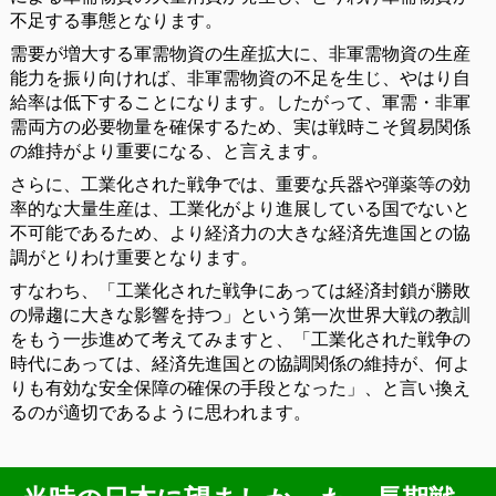
不足する事態となります。
需要が増大する軍需物資の生産拡大に、非軍需物資の生産
能力を振り向ければ、非軍需物資の不足を生じ、やはり自
給率は低下することになります。したがって、軍需・非軍
需両方の必要物量を確保するため、実は戦時こそ貿易関係
の維持がより重要になる、と言えます。
さらに、工業化された戦争では、重要な兵器や弾薬等の効
率的な大量生産は、工業化がより進展している国でないと
不可能であるため、より経済力の大きな経済先進国との協
調がとりわけ重要となります。
すなわち、「工業化された戦争にあっては経済封鎖が勝敗
の帰趨に大きな影響を持つ」という第一次世界大戦の教訓
をもう一歩進めて考えてみますと、「工業化された戦争の
時代にあっては、経済先進国との協調関係の維持が、何よ
りも有効な安全保障の確保の手段となった」、と言い換え
るのが適切であるように思われます。