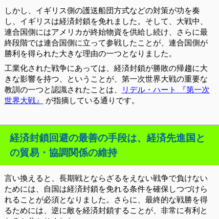
しかし、イギリス側の護送船団方式などの対策が功を奏
し、イギリスは経済封鎖を免れました。そして、大戦中、
連合国側にはアメリカが終始物資を供給し続け、さらに最
終段階では連合国側に立って参戦したことが、連合国側が
勝利を得られた大きな理由の一つとなりました。
工業化された戦争にあっては、経済封鎖が勝敗の帰趨に大
きな影響を持つ、ということが、第一次世界大戦の重要な
教訓の一つと認識されたことは、
リデル・ハート 『第一次
世界大戦』
が指摘している通りです。
経済封鎖回避の最善の手段は、経済先進国と
の貿易・協調関係の維持
言い換えると、長期戦とならざるをえない戦争で負けない
ためには、自国は経済封鎖を免れる条件を確保しつづけら
れることが必須となりました。さらに、最終的な戦勝を得
るためには、逆に敵を経済封鎖することが、非常に有利と