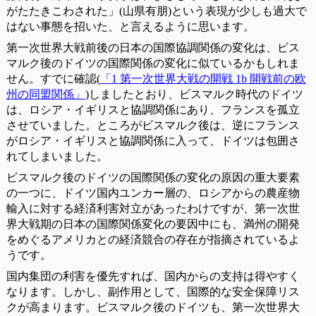
がたたきこわされた」(山県有朋)という表現が少しも過大で
はない事態を招いた、と言えるように思います。
第一次世界大戦前後の日本の国際協調関係の変化は、ビス
マルク後のドイツの国際関係の変化に似ているかもしれま
せん。すでに確認(
「1 第一次世界大戦の開戦 1b 開戦前の欧
州の同盟関係」
)しましたとおり、ビスマルク時代のドイツ
は、ロシア・イギリスと協調関係にあり、フランスを孤立
させていました。ところがビスマルク後は、逆にフランス
がロシア・イギリスと協調関係に入って、ドイツは包囲さ
れてしまいました。
ビスマルク後のドイツの国際関係の変化の原因の重大要素
の一つに、ドイツ国内ユンカー層の、ロシアからの農産物
輸入に対する経済利害対立があったわけですが、第一次世
界大戦期の日本の国際関係変化の要因中にも、満州の開発
をめぐるアメリカとの経済競合の存在が指摘されているよ
うです。
国内集団の利害を優先すれば、国内からの支持は得やすく
なります。しかし、副作用として、国際的な安全保障リス
クが高まります。ビスマルク後のドイツも、第一次世界大