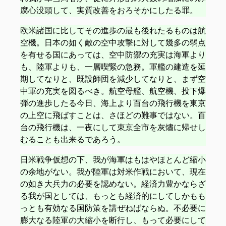
腐心没頭して、実質改善をおろそかにしたる罪。
欧米諸国に比してその進歩の最も後れたるものは航
空機。日本の如く敵の空中攻撃に対して幾多の弱点
を有せる国にあっては、空中防禦の充実は海軍より
も、陸軍よりも、一層喫緊の急務。軍艦の建造を延
期してなりと、既設師団を減少してなりと、まず空
中軍の充実を図るべき。航空母艦、航空機、投下爆
弾の進歩したる今日、海上より百台の飛行機を東京
の上空に飛ばすことは、さほどの難事ではない。百
台の飛行機は、一夜にして東京全市を灰燼に帰せし
むることも出来るであろう。
日米戦争仮想の下、我が海軍はもはやほとんど縮小
の余地がない。我が陸軍は対米作戦において、現在
の如き大兵力の必要を認めない。経済力豊かならざ
る我が国としては、もっとも経済的にしてしかもも
っとも有効なる国防策を講ぜねばならぬ。不必要に
膨大なる陸軍の大縮小を断行し、もって必要にして