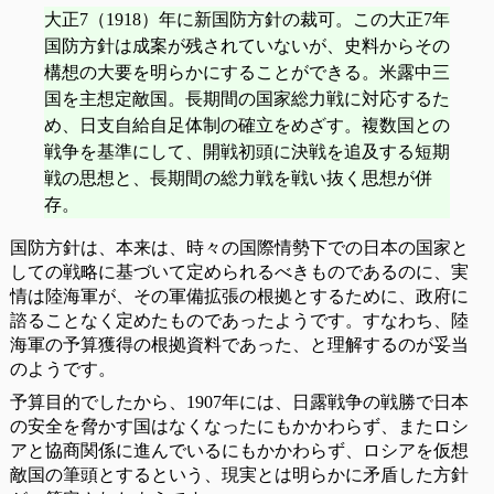
大正7（1918）年に新国防方針の裁可。この大正7年
国防方針は成案が残されていないが、史料からその
構想の大要を明らかにすることができる。米露中三
国を主想定敵国。長期間の国家総力戦に対応するた
め、日支自給自足体制の確立をめざす。複数国との
戦争を基準にして、開戦初頭に決戦を追及する短期
戦の思想と、長期間の総力戦を戦い抜く思想が併
存。
国防方針は、本来は、時々の国際情勢下での日本の国家と
しての戦略に基づいて定められるべきものであるのに、実
情は陸海軍が、その軍備拡張の根拠とするために、政府に
諮ることなく定めたものであったようです。すなわち、陸
海軍の予算獲得の根拠資料であった、と理解するのが妥当
のようです。
予算目的でしたから、1907年には、日露戦争の戦勝で日本
の安全を脅かす国はなくなったにもかかわらず、またロシ
アと協商関係に進んでいるにもかかわらず、ロシアを仮想
敵国の筆頭とするという、現実とは明らかに矛盾した方針