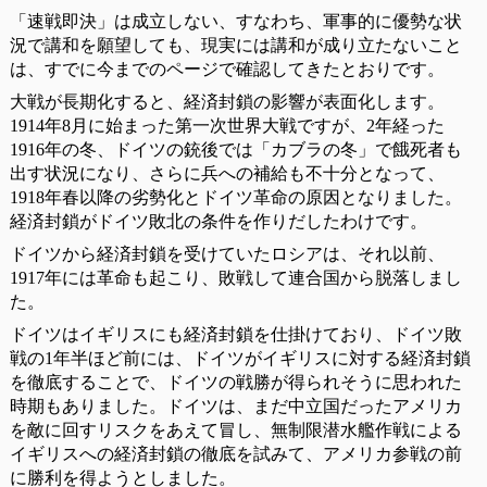
「速戦即決」は成立しない、すなわち、軍事的に優勢な状
況で講和を願望しても、現実には講和が成り立たないこと
は、すでに今までのページで確認してきたとおりです。
大戦が長期化すると、経済封鎖の影響が表面化します。
1914年8月に始まった第一次世界大戦ですが、2年経った
1916年の冬、ドイツの銃後では「カブラの冬」で餓死者も
出す状況になり、さらに兵への補給も不十分となって、
1918年春以降の劣勢化とドイツ革命の原因となりました。
経済封鎖がドイツ敗北の条件を作りだしたわけです。
ドイツから経済封鎖を受けていたロシアは、それ以前、
1917年には革命も起こり、敗戦して連合国から脱落しまし
た。
ドイツはイギリスにも経済封鎖を仕掛けており、ドイツ敗
戦の1年半ほど前には、ドイツがイギリスに対する経済封鎖
を徹底することで、ドイツの戦勝が得られそうに思われた
時期もありました。ドイツは、まだ中立国だったアメリカ
を敵に回すリスクをあえて冒し、無制限潜水艦作戦による
イギリスへの経済封鎖の徹底を試みて、アメリカ参戦の前
に勝利を得ようとしました。