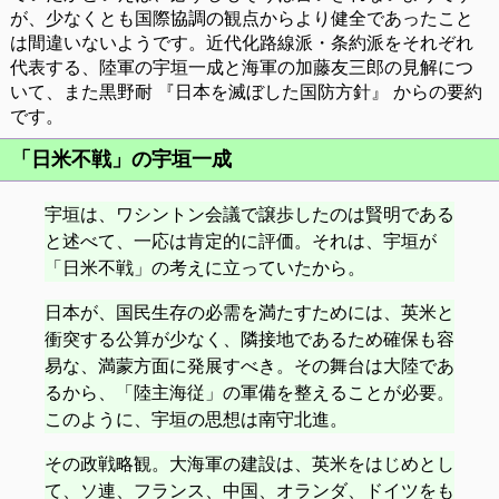
が、少なくとも国際協調の観点からより健全であったこと
は間違いないようです。近代化路線派・条約派をそれぞれ
代表する、陸軍の宇垣一成と海軍の加藤友三郎の見解につ
いて、また黒野耐 『日本を滅ぼした国防方針』 からの要約
です。
「日米不戦」の宇垣一成
宇垣は、ワシントン会議で譲歩したのは賢明である
と述べて、一応は肯定的に評価。それは、宇垣が
「日米不戦」の考えに立っていたから。
日本が、国民生存の必需を満たすためには、英米と
衝突する公算が少なく、隣接地であるため確保も容
易な、満蒙方面に発展すべき。その舞台は大陸であ
るから、「陸主海従」の軍備を整えることが必要。
このように、宇垣の思想は南守北進。
その政戦略観。大海軍の建設は、英米をはじめとし
て、ソ連、フランス、中国、オランダ、ドイツをも