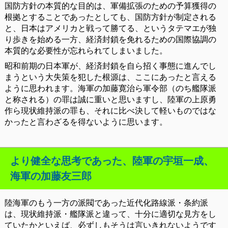
国防方針の本質的な目的は、軍備拡張のための予算獲得の
根拠とすることであったとしても、国防方針が制定される
と、日本はアメリカと戦って勝てる、というタテマエが独
り歩きを始める一方、経済封鎖を免れるための国際協調の
本質的な必要性が忘れられてしまいました。
昭和前期の日本軍が、経済封鎖を自ら招く事態に進んでし
まうという大失策を犯した根源は、ここにあったと言える
ように思われます。海軍の加藤寛治ら軍令部（のち艦隊派
と称される）の罪は誠に重いと思いますし、陸軍の上原勇
作ら現状維持派の罪も、それに比べ決して軽いものではな
かったと言わざるを得ないように思います。
より健全な思考であった、陸軍の宇垣一成、
海軍の加藤友三郎
陸海軍のもう一方の派閥であった近代化路線派・条約派
は、現状維持派・艦隊派と違って、十分に適切な見方をし
ていたかといえば、必ずしもそうは言いきれないようです