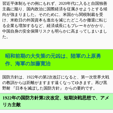
習近平体制もその例にもれず、2020年代に入ると自国独善
主義に陥り、国内政治に国際経済を従属させようとする傾
向が強まりました。そのために、米国から関税制裁を受
け、米欧日の外国資本も進出を減じたどころか撤退に転じ
る企業も増加するなど、経済成長にもブレーキがかかり、
中国自身の安全保障リスクも明らかに高まってしまいまし
た。
昭和前期の大失策の元凶は、陸軍の上原勇
作、海軍の加藤寛治
国防方針は、1922年の第2次改訂になると、第一次世界大戦
の教訓からは距離がますます遠くなってゆきます。再び黒
野耐 『日本を滅ぼした国防方針』 からの要約です。
1922年の国防方針第2次改定、短期決戦思想で、アメ
リカ主敵