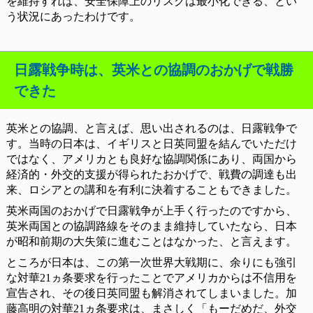
を維持すれば、安全保障上のリスクは最小化できる、とい
う状況にあったわけです。
日露戦争時は、英米との協調のおかげで戦勝
できた
英米との協調、と言えば、思い出されるのは、日露戦争で
す。当時の日本は、イギリスと日英同盟を結んでいただけ
ではなく、アメリカとも良好な協調関係にあり、両国から
経済的・外交的支援が得られたおかげで、戦費の調達も出
来、ロシアとの講和を有利に決着することもできました。
英米両国のおかげで日露戦争が上手く行ったのですから、
英米両国との協調路線をそのまま維持していたなら、日本
が昭和前期の大失策に進むことはなかった、と言えます。
ところが日本は、この第一次世界大戦期に、余りにも強引
な対華21ヵ条要求を行ったことでアメリカからは不信用を
宣告され、その後日英同盟も解消されてしまいました。加
藤高明の対華21ヵ条要求は、まさしく「もーだめだ、外交