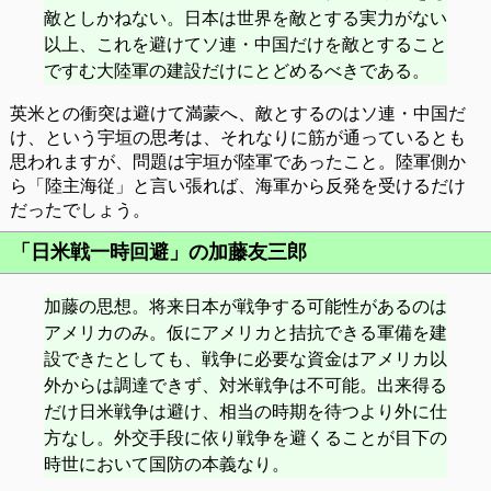
敵としかねない。日本は世界を敵とする実力がない
以上、これを避けてソ連・中国だけを敵とすること
ですむ大陸軍の建設だけにとどめるべきである。
英米との衝突は避けて満蒙へ、敵とするのはソ連・中国だ
け、という宇垣の思考は、それなりに筋が通っているとも
思われますが、問題は宇垣が陸軍であったこと。陸軍側か
ら「陸主海従」と言い張れば、海軍から反発を受けるだけ
だったでしょう。
「日米戦一時回避」の加藤友三郎
加藤の思想。将来日本が戦争する可能性があるのは
アメリカのみ。仮にアメリカと拮抗できる軍備を建
設できたとしても、戦争に必要な資金はアメリカ以
外からは調達できず、対米戦争は不可能。出来得る
だけ日米戦争は避け、相当の時期を待つより外に仕
方なし。外交手段に依り戦争を避くることが目下の
時世において国防の本義なり。