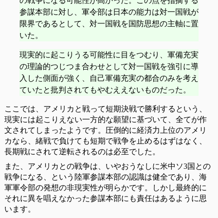
の戦争になる可能性が高かった。この点を指摘する
参謀本部に対し、軍令部は日本の能力は対一国戦が
限界であるとして、対一国戦を国防思想の主軸に置
いた。
現実的に起こりうる可能性に目をつむり、軍備充実
の理論的つじつま合わせとして対一国戦を強引に導
入した側面が強く、自己軍備充実の都合のみを考え
ていたと批判されてもやむええないものだった。
ここでは、アメリカと戦って短期決戦で勝利するという、
現実には起こりえない一方的な願望に基づいて、全てが作
文されてしまったようです。圧倒的に経済力上位のアメリ
カなら、緒戦で負けても短期で戦争を止めるはずはなく、
長期戦にされて逆転されるのは必至でした。
また、アメリカとの戦争は、いやおうなしに米中ソ3国との
戦争になる、という陸軍参謀本部の認識は健全であり、海
軍軍令部の発想の非現実性が明らかです。しかし最終的に
それに異を唱えなかった参謀本部にも責任はあるように思
います。