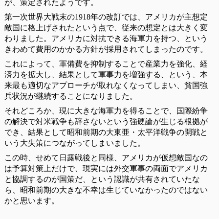
が、策定されたようです。
第一次世界大戦末の1918年の改訂では、アメリカが主想定
敵国に格上げされたという点で、従来の想定とは大きく変
わりました。アメリカに対抗できる海軍力を持つ、という
きわめて費用のかかる方針が採用されてしまったのです。
これによって、軍備費を抑制することで産業力を強化、経
済力を拡大し、結果として軍事力を増強する、という、本
来最も適切なアプローチが取れなくなってしまい、貧国強
兵状況が継続することになりました。
それどころか、現に大きな海軍力を得ることで、国際紛争
の解決で対米戦争も辞さないという強硬論が生じる根拠が
でき、結果として昭和前期の大東亜・太平洋戦争の開戦と
いう大失策につながってしまいました。
この時、せめて日露戦後と同様、アメリカが仮想敵国なの
は予算対策上だけで、現実には外交軍事の両面でアメリカ
と協調するのが国策だ、という認識が共有されていたな
ら、昭和前期の大きな不幸は生じていなかったのではない
かと思います。