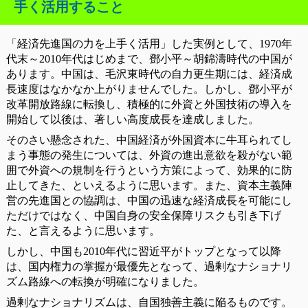
手く活用すること
「経済先進国の力を上手く活用」した実例として、1970年
代末～2010年代はじめまで、鄧小平～胡錦濤時代の中国が
あります。中国は、毛沢東時代の自力更生期には、経済成
長速度はなかなか上がりませんでした。しかし、鄧小平が
改革開放路線に転換し、積極的に外資と外国技術の導入を
開始して以後は、著しい高度成長を達成しました。
そのさい懸念された、中国経済が外国資本に牛耳られてし
まう事態の発生については、外資の進出意欲を殺がない範
囲で外資への規制を行うという方策によって、効果的に防
止してきた、といえるように思います。また、資本主義陣
営の先進国との協調は、中国の迅速な経済成長を可能にし
ただけではなく、中国自身の安全保障リスクも引き下げ
た、と言えるように思います。
しかし、中国も2010年代に習近平がトップとなって以降
は、国内権力の掌握が最優先となって、過剰なナショナリ
ズム路線への転換が明確になりました。
過剰なナショナリズムは、自国独善主義に陥るものです。