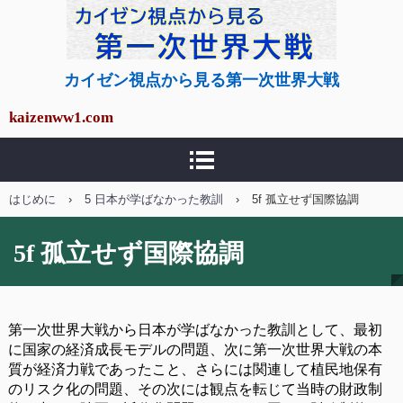
カイゼン視点から見る第
カイゼン視点から見る第一次世界大戦
一次世界大戦
kaizenww1.com
はじめに
›
5 日本が学ばなかった教訓
›
5f 孤立せず国際協調
5f 孤立せず国際協調
第一次世界大戦から日本が学ばなかった教訓として、最初
に国家の経済成長モデルの問題、次に第一次世界大戦の本
質が経済力戦であったこと、さらには関連して植民地保有
のリスク化の問題、その次には観点を転じて当時の財政制