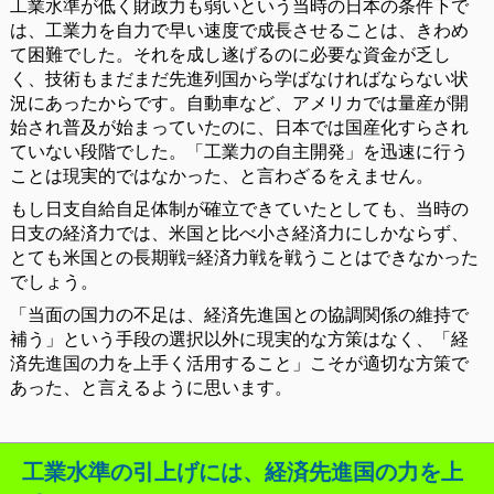
工業水準が低く財政力も弱いという当時の日本の条件下で
は、工業力を自力で早い速度で成長させることは、きわめ
て困難でした。それを成し遂げるのに必要な資金が乏し
く、技術もまだまだ先進列国から学ばなければならない状
況にあったからです。自動車など、アメリカでは量産が開
始され普及が始まっていたのに、日本では国産化すらされ
ていない段階でした。「工業力の自主開発」を迅速に行う
ことは現実的ではなかった、と言わざるをえません。
もし日支自給自足体制が確立できていたとしても、当時の
日支の経済力では、米国と比べ小さ経済力にしかならず、
とても米国との長期戦=経済力戦を戦うことはできなかった
でしょう。
「当面の国力の不足は、経済先進国との協調関係の維持で
補う」という手段の選択以外に現実的な方策はなく、「経
済先進国の力を上手く活用すること」こそが適切な方策で
あった、と言えるように思います。
工業水準の引上げには、経済先進国の力を上