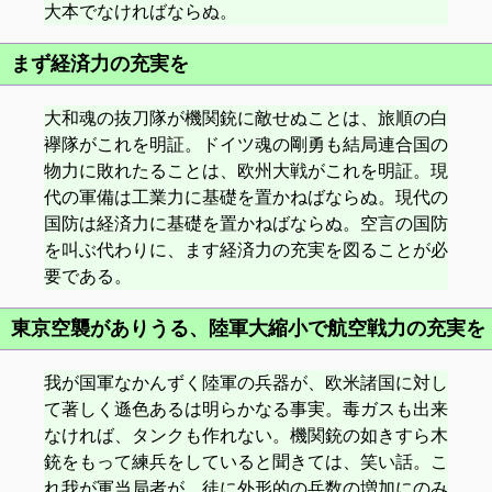
大本でなければならぬ。
まず経済力の充実を
大和魂の抜刀隊が機関銃に敵せぬことは、旅順の白
襷隊がこれを明証。ドイツ魂の剛勇も結局連合国の
物力に敗れたることは、欧州大戦がこれを明証。現
代の軍備は工業力に基礎を置かねばならぬ。現代の
国防は経済力に基礎を置かねばならぬ。空言の国防
を叫ぶ代わりに、ます経済力の充実を図ることが必
要である。
東京空襲がありうる、陸軍大縮小で航空戦力の充実を
我が国軍なかんずく陸軍の兵器が、欧米諸国に対し
て著しく遜色あるは明らかなる事実。毒ガスも出来
なければ、タンクも作れない。機関銃の如きすら木
銃をもって練兵をしていると聞きては、笑い話。こ
れ我が軍当局者が、徒に外形的の兵数の増加にのみ