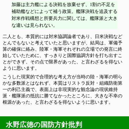
加藤は主力艦による決戦を放棄せず、1割の不足を
補助艦などによって補う政策。艦隊決戦を追及する
対米作戦構想と所要兵力に関しては、艦隊派と大き
な違いは見られない。
二人とも、本質的には対米協調論者であり、日米決戦など
とんでもないと考えていたと思いますが、結局は、軍備予
算の確保に絡み、陸軍・海軍それぞれの立場での発言に終
始していたために、すっきりと国際協調方針を打ち出すこ
とができず、その点で限界があった、と言わざるを得ない
ように思います。
こうした現実的で合理的な考え方が当時の陸・海軍の明ら
かな多数派とはなれず、本質はリストラ反対・組織防衛第
一の利己主義で、表面上は非現実的な観念論の現状維持
派・艦隊派の抵抗に勝てなかったところに、大きな不幸の
根源があった、と言わざるを得ないように思います。
水野広徳の国防方針批判