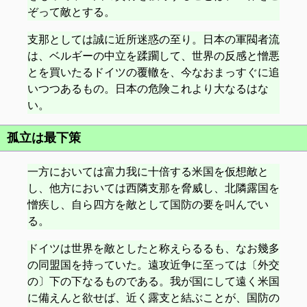
ぞって敵とする。
支那としては誠に近所迷惑の至り。日本の軍閥者流
は、ベルギーの中立を蹂躙して、世界の反感と憎悪
とを買いたるドイツの覆轍を、今なおまっすぐに追
いつつあるもの。日本の危険これより大なるはな
い。
孤立は最下策
一方においては富力我に十倍する米国を仮想敵と
し、他方においては西隣支那を脅威し、北隣露国を
憎疾し、自ら四方を敵として国防の要を叫んでい
る。
ドイツは世界を敵としたと称えらるるも、なお幾多
の同盟国を持っていた。遠攻近争に至っては〔外交
の〕下の下なるものである。我が国にして遠く米国
に備えんと欲せば、近く露支と結ぶことが、国防の