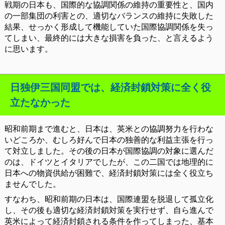
戦期の日本も、国際的な協調関係の維持の重要性と、国内
の一部集団の利害との、適切なバランスの維持に失敗した
結果、せっかく形成して機能していた国際協調関係を失っ
てしまい、最終的には大きな損害を負った、と言えるよう
に思います。
日独伊三国同盟では、経済封鎖対策に全く役
立たなかった
昭和前期まで進むと、日本は、英米との協調努力を行わな
いどころか、むしろ好んで日本の独善的な利益主張を行っ
て対立しました。その後の日本が国際協調の対象に選んだ
のは、ドイツとイタリアでしたが、この二国では地理的に
日本への物資供給が困難で、経済封鎖対策には全く役立ち
ませんでした。
すなわち、昭和前期の日本は、国際連盟を脱退して孤立化
し、その後も適切な経済封鎖対策を実行せず、自ら進んで
英米によって経済封鎖される条件を作ってしまった、基本