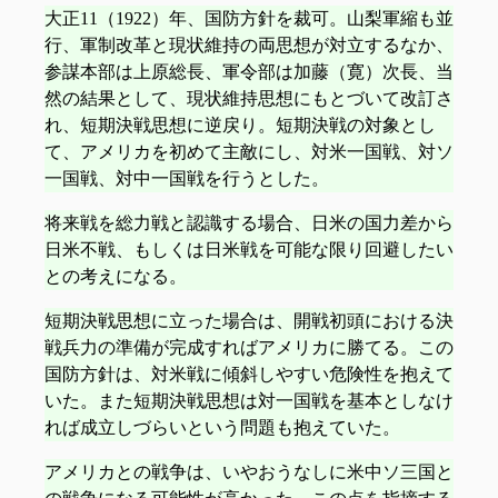
大正11（1922）年、国防方針を裁可。山梨軍縮も並
行、軍制改革と現状維持の両思想が対立するなか、
参謀本部は上原総長、軍令部は加藤（寛）次長、当
然の結果として、現状維持思想にもとづいて改訂さ
れ、短期決戦思想に逆戻り。短期決戦の対象とし
て、アメリカを初めて主敵にし、対米一国戦、対ソ
一国戦、対中一国戦を行うとした。
将来戦を総力戦と認識する場合、日米の国力差から
日米不戦、もしくは日米戦を可能な限り回避したい
との考えになる。
短期決戦思想に立った場合は、開戦初頭における決
戦兵力の準備が完成すればアメリカに勝てる。この
国防方針は、対米戦に傾斜しやすい危険性を抱えて
いた。また短期決戦思想は対一国戦を基本としなけ
れば成立しづらいという問題も抱えていた。
アメリカとの戦争は、いやおうなしに米中ソ三国と