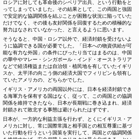
ロシアに対しても革命後のシベリア出兵、という行動をと
ってしまっていました。その結果として、この両国と強固
で安定的な協調関係を結ぶことが困難な状況に陥っていた
だけでなく、その後も友好関係を回復するための積極的な
努力はなされていなかった、と言えるように思います。
そうなると、中国・ロシア以外で、経済封鎖を受けないよ
うに協調できる国が必要でした。「日本への物資供給が可
能な有力な外国」の条件にぴったり当てはまるのは、中国
の華中やマレー・シンガポール・インド・オーストラリア
などで経済権益または自治領・植民地を有していたイギリ
スか、太平洋の向こう側の経済大国でフィリピンも領有し
ていたアメリカの、どちらかでした。
イギリス・アメリカの両国以外には、日本を経済封鎖でき
る海軍力を保有する国はなく、従って、この両国との協調
関係を維持できたなら、日本が長期戦に巻き込まれ、経済
封鎖されて敗北する事態は避けられたはずです。
日本が、一方的な利益主張を行わず、とくにイギリス・ア
メリカに対し、常に国際常識と相手国との相互尊重に基づ
いた行動を行うという国策を実行して、両国との協調関係