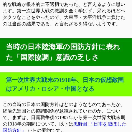
的な戦略が根本的に不適切であった、と言えるように思い
ます。第一次世界大戦の教訓を全く学ばず、呆れるほどヘ
タクソなことをやったので、大東亜・太平洋戦争に負けた
のは当然の結果である、と言わざるを得ないようです。
当時の日本陸海軍の国防方針に表れ
た「国際協調」意識の乏しさ
第一次世界大戦末の1918年、日本の仮想敵国
はアメリカ・ロシア・中国となる
この当時の日本の国防方針はどのようなものであったか、
経済先進国との協調関係が意識されていたのか、につい
て、まずは、日露戦争後の1907年から第一次世界大戦末期
の1918年の期間について、以下は
黒野耐 『日本を滅ぼした
国防方針』
からの要約です。