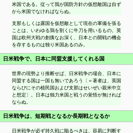
米国である。従って我が国防方針の仮想敵国は自ず
から米国でなければならぬ。
支那もしくは露国を仮想敵として現在の軍備を張る
ことは、いわゆる鶏を割くに牛刀を用いるもの。英
国は欧州大戦の創痍なお深く、日本との開戦の機会
を存するものは独り米国あるのみ。
日米戦争で、日本に同盟支援してくれる国
世界の現勢より推断せば、日米戦争の場合、日本に
同盟する国は一国も無いであろう〔＝著者は、英国
ならびにその植民国および支那はせいぜい親米中立
と想定〕。日本は独力米国と戦うの覚悟が無ければ
ならぬ。
日米戦争は、短期戦となるか長期戦となるか
日米戦争が必ず持久戦に陥るべきは、容易に判断す