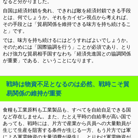
なると分かりました。
自国は経済封鎖を免れ、できれば敵を経済封鎖できる手段
とは、何でしょうか。それをカイゼン視点から考えれば、
その手段とは「貿易関係を維持できる味方を持ち続けるこ
と」です。
では、味方を持ち続けるにはどうすればよいでしょうか。
そのためには「国際協調を行う」ことが必須であり、とり
わけ強力な貿易相手国すなわち「経済先進国との協調関係
が重要」である、ということになります。
戦時は物資不足となるのは必然、戦時こそ貿
易関係の維持が重要
食糧も工業原料も工業製品も、すべてを自給自足できる国
など存在しません。また、たとえ平時の自給率が高い国で
あっても、戦時には、片方で産業から兵員への大量動員が
生じて生産を阻害する条件が生じる一方、もう片方では軍
による軍需物資の大量消費が発生し、とりわけ軍需物資が