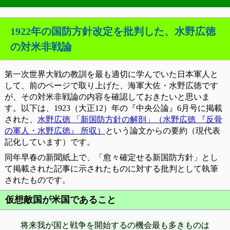
1922年の国防方針改定を批判した、水野広徳
の対米非戦論
第一次世界大戦の教訓を最も適切に学んでいた日本軍人と
して、前のページで取り上げた、海軍大佐・水野広徳です
が、その対米非戦論の内容を確認しておきたいと思いま
す。以下は、1923（大正12）年の『中央公論』6月号に掲載
された、
水野広徳 「新国防方針の解剖」（水野広徳 『反骨
の軍人・水野広徳』 所収）
という論文からの要約（現代表
記化しています）です。
同年早春の新聞紙上で、「愈々確定せる新国防方針」とし
て掲載された記事に示されたものに対する批判として執筆
されたものです。
仮想敵国が米国であること
将来我が国と戦争を開始するの機会最も多きものは